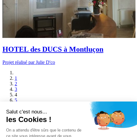
HOTEL des DUCS à Montluçon
Projet réalisé par Julie D'co
1
2
3
4
5
Salut c'est nous...
les Cookies !
10 bis rue des Frères Lumière
ZI du Brézet
On a attendu d'être sûrs que le contenu de
63100 Clermont-Ferrand
ce site vous intéresse avant de vous